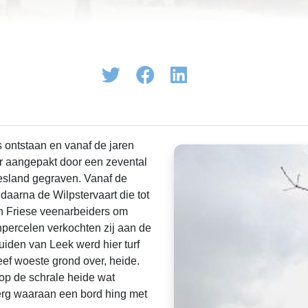
 ontstaan en vanaf de jaren
r aangepakt door een zevental
iesland gegraven. Vanaf de
aarna de Wilpstervaart die tot
n Friese veenarbeiders om
percelen verkochten zij aan de
iden van Leek werd hier turf
eef woeste grond over, heide.
op de schrale heide wat
erg waaraan een bord hing met