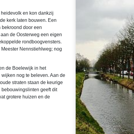
 heidevolk en kon dankzij
mde kerk laten bouwen. Een
n bekroond door een
 aan de Oosterweg een eigen
gekoppelde rondboogvensters.
e Meester Nennstiehlweg; nog
en de Boelewijk in het
wijken nog te beleven. Aan de
 oude straten staan de keurige
e bebouwingslinten geeft dit
wat grotere huizen en de