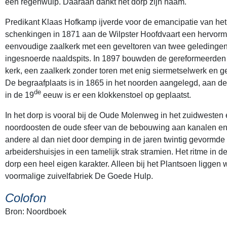
een regenwulp. Daaraan dankt het dorp zijn naam.
Predikant Klaas Hofkamp ijverde voor de emancipatie van het
schenkingen in 1871 aan de Wilpster Hoofdvaart een hervor
eenvoudige zaalkerk met een geveltoren van twee geledinge
ingesnoerde naaldspits. In 1897 bouwden de gereformeerden
kerk, een zaalkerk zonder toren met enig siermetselwerk en 
De begraafplaats is in 1865 in het noorden aangelegd, aan d
de
in de 19
eeuw is er een klokkenstoel op geplaatst.
In het dorp is vooral bij de Oude Molenweg in het zuidwesten 
noordoosten de oude sfeer van de bebouwing aan kanalen en 
andere al dan niet door demping in de jaren twintig gevormde
arbeidershuisjes in een tamelijk strak stramien. Het ritme in d
dorp een heel eigen karakter. Alleen bij het Plantsoen liggen 
voormalige zuivelfabriek De Goede Hulp.
Colofon
Bron: Noordboek