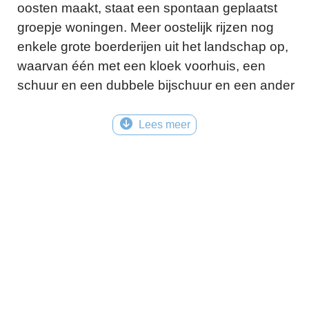
oosten maakt, staat een spontaan geplaatst
groepje woningen. Meer oostelijk rijzen nog
enkele grote boerderijen uit het landschap op,
waarvan één met een kloek voorhuis, een
schuur en een dubbele bijschuur en een ander
met dubbele schuur en een traditionalistisch
voorhuis van vlak na de oorlog.
Lees meer
Colofon
Bron: Noordboek