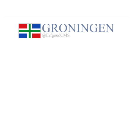
Groningen@ErfgoedCMS, alles wat u wilt weten over
Groningen. Neem contact op met de beheerder van deze
website via het
contactformulier
.
Steun deze website
Wij hopen dat u deze website waardeert en geniet van de
enorme hoeveelheid informatie, foto's en historische
kaarten over en van alle dorpen en steden in de provincie
Groningen. Maar wist u dat deze website volledig draait op
enthousiaste vrijwilligers en geen commerciële en
betaalde uitingen bevat. Om die reden willen wij u in
overweging geven om een kleine donatie te doen ter