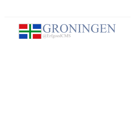
Groningen@ErfgoedCMS, alles wat u wilt weten over
Groningen. Neem contact op met de beheerder van deze
website via het
contactformulier
.
Steun deze website
Wij hopen dat u deze website waardeert en geniet van de
enorme hoeveelheid informatie, foto's en historische
kaarten over en van alle dorpen en steden in de provincie
Groningen. Maar wist u dat deze website volledig draait op
enthousiaste vrijwilligers en geen commerciële en
betaalde uitingen bevat. Om die reden willen wij u in
overweging geven om een kleine donatie te doen ter