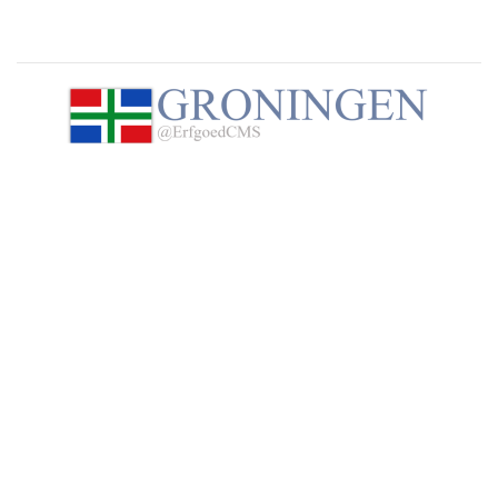
Groningen@ErfgoedCMS, alles wat u wilt weten over
Groningen. Neem contact op met de beheerder van deze
website via het
contactformulier
.
Steun deze website
Wij hopen dat u deze website waardeert en geniet van de
enorme hoeveelheid informatie, foto's en historische
kaarten over en van alle dorpen en steden in de provincie
Groningen. Maar wist u dat deze website volledig draait op
enthousiaste vrijwilligers en geen commerciële en
betaalde uitingen bevat. Om die reden willen wij u in
overweging geven om een kleine donatie te doen ter